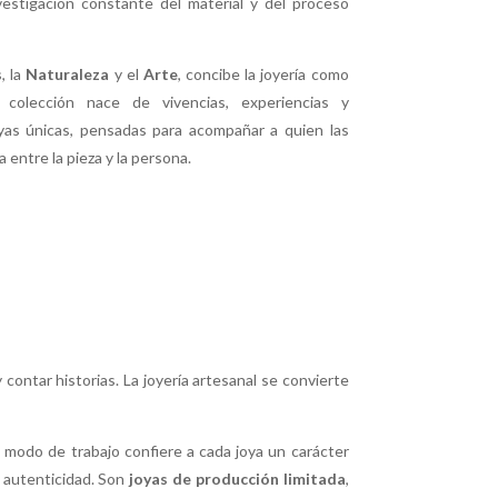
nvestigación constante del material y del proceso
s
, la
Naturaleza
y el
Arte
, concibe la joyería como
 colección nace de vivencias, experiencias y
yas únicas, pensadas para acompañar a quien las
a entre la pieza y la persona.
contar historias. La joyería artesanal se convierte
 modo de trabajo confiere a cada joya un carácter
a autenticidad. Son
joyas de producción limitada
,