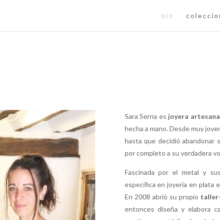
bio
colecci
Sara Serna es
joyera artesan
hecha a mano. Desde muy joven
hasta que decidió abandonar s
por completo a su verdadera voc
Fascinada por el metal y su
específica en joyería en plata 
En 2008 abrió su propio
talle
entonces diseña y elabora ca