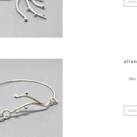
envi
alia
dim.
envi