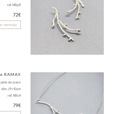
ref. NRp8
72€
ar mensaje
lla RAMAS
cable de acero
dim. (9×4)cm
ref. NRc4
79€