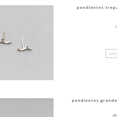
pendientes tre
envi
pendientes grand
di