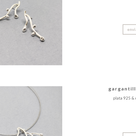
envi
garganti
plata 925 & 