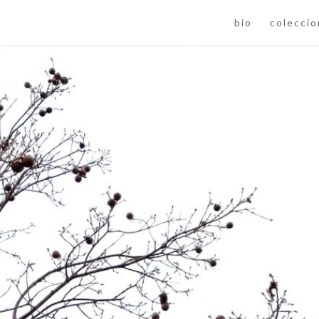
bio
colecci