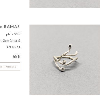
nde RAMAS
plata 925
m. 2cm (altura)
ref. NRa4
65€
ar mensaje