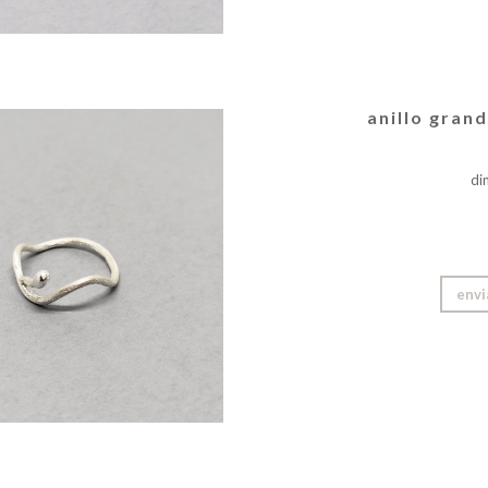
anillo gra
di
envi