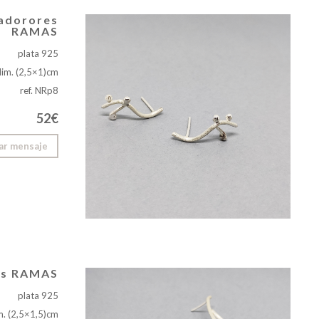
padorores
RAMAS
plata 925
dim. (2,5×1)cm
ref. NRp8
52€
ar mensaje
es RAMAS
plata 925
m. (2,5×1,5)cm