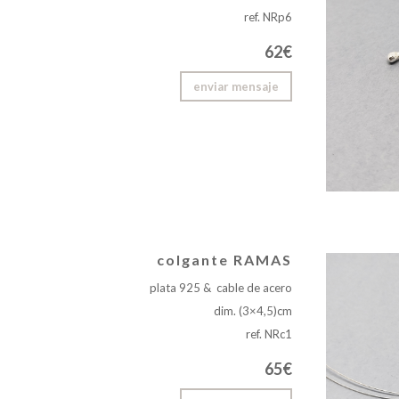
ref. NRp6
62€
enviar mensaje
colgante RAMAS
plata 925 & cable de acero
dim. (3×4,5)cm
ref. NRc1
65€