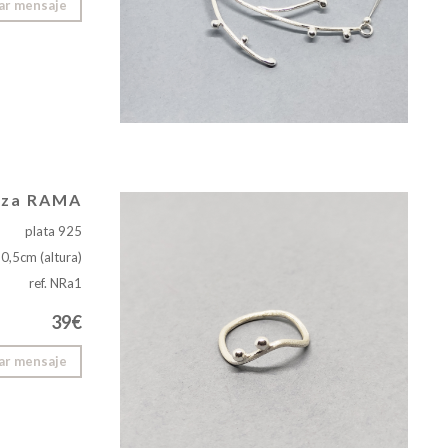
ar mensaje
nza RAMA
plata 925
 0,5cm (altura)
ref. NRa1
39€
ar mensaje