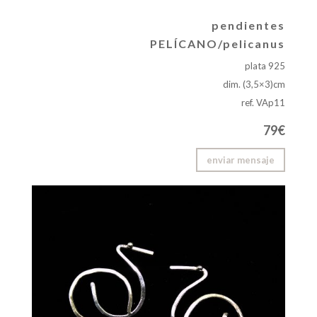
pendientes
PELÍCANO/pelicanus
plata 925
dim. (3,5×3)cm
ref. VAp11
79€
enviar mensaje