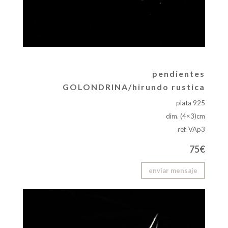
pendientes
GOLONDRINA/hirundo rustica
plata 925
dim. (4×3)cm
ref. VAp3
75€
enviar mensaje