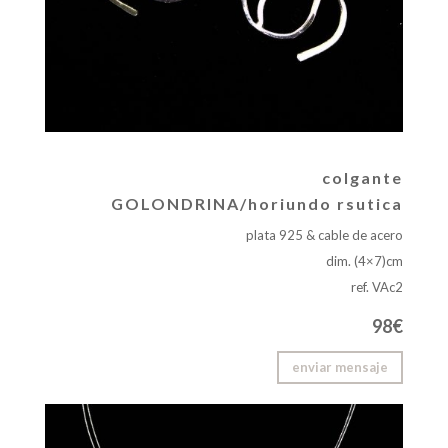
colgante
GOLONDRINA/horiundo rsutica
plata 925 & cable de acero
dim. (4×7)cm
ref. VAc2
98€
enviar mensaje