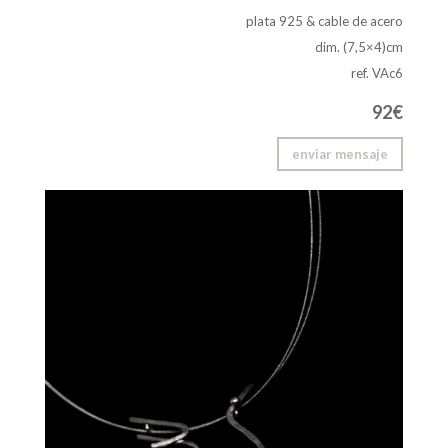
plata 925 & cable de acero
dim. (7,5×4)cm
ref. VAc6
92€
enviar mensaje