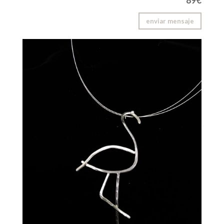
89€
enviar mensaje