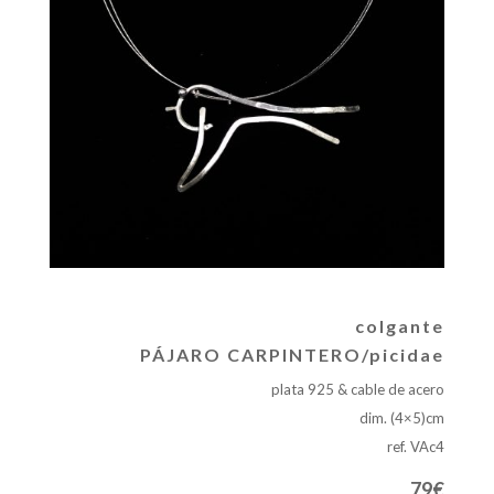
colgante
PÁJARO CARPINTERO/picidae
plata 925 & cable de acero
dim. (4×5)cm
ref. VAc4
79€