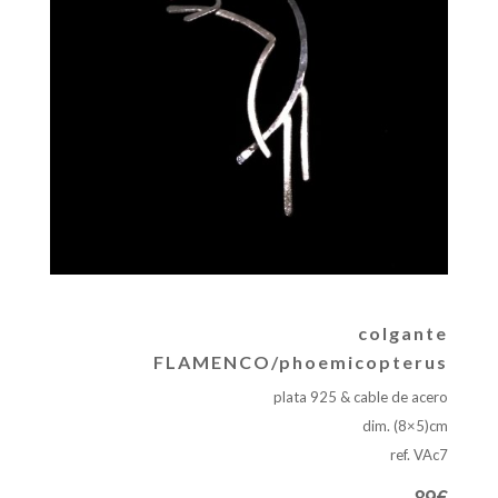
colgante
FLAMENCO/phoemicopterus
plata 925 & cable de acero
dim. (8×5)cm
ref. VAc7