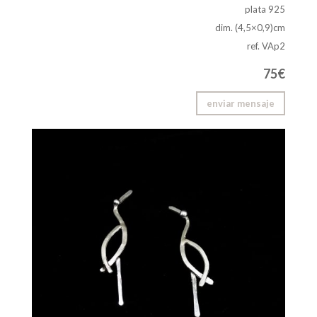
plata 925
dim. (4,5×0,9)cm
ref. VAp2
75€
enviar mensaje