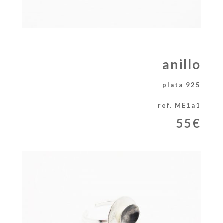
anillo
plata 925
ref. ME1a1
55€