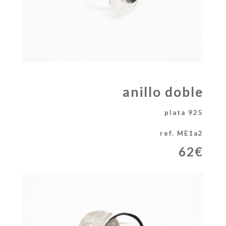
anillo doble
plata 925
ref. ME1a2
62€