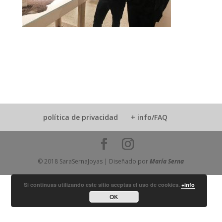
política de privacidad
+ info/FAQ
© 2018 SaraSernaJoyas | Diseñado por
María Serna
Si continuas utilizando este sitio aceptas el uso de cookies.
+info
OK