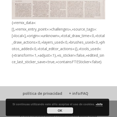
{«remix_data»:
[],»remix_entry_point»:»challenges»,»source_tags»:
[«local»],»origin»:»unknown»,»total_draw_time»:0,»total
_draw_actions»:0,»layers_used»:0,»brushes_used»:0,»ph
otos_added»:0,»total_editor_actions»:{},»tools_used»:
{«transform»:1,»adjust»:1},»is_sticker»:false,»edited_sin
ce_last_sticker_save»:true,»containsFTESticker»:false}
política de privacidad
+ info/FAQ
Si continuas utilizando este sitio aceptas el uso de cookies.
+info
OK
© 2018 SaraSernaJoyas | Diseñado por
María Serna