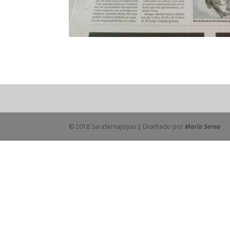
© 2018 SaraSernaJoyas | Diseñado por
María Serna