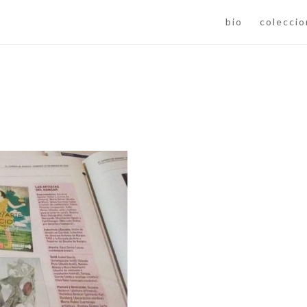
bio
colecci