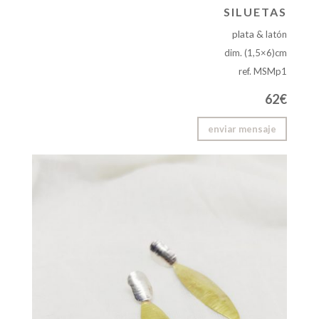
SILUETAS
plata &
latón
dim. (1,5×6)cm
ref. MSMp1
62€
enviar mensaje