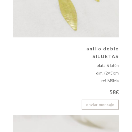
anillo doble
SILUETAS
plata & latón
dim. (2×3)cm
ref. MSMa
58€
enviar mensaje