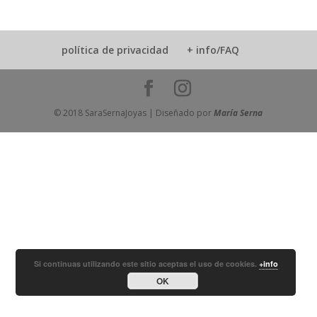
política de privacidad
+ info/FAQ
© 2018 SaraSernaJoyas | Diseñado por
María Serna
Si continuas utilizando este sitio aceptas el uso de cookies.
+info
OK